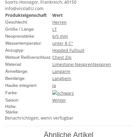
Soorts-Hossegor, Frankreich, 40150
info@visslaEU.com
Produkteigenschaft
Wert
Herren
Geschlecht:
LT
Größe / Länge:
6/5 mm
Neoprenstärke:
unter 8 C°
Wassertemperatur:
Hooded Fullsuit
Anzugtyp:
Chest Zip
Wetsuit Reißverschluss:
Limestone-Neopren
Neopren
Material:
Langarm
Ärmellänge:
Langbein
Beinlänge:
Ja
Haube integriert:
Farbe:
Winter
Saison:
Höhe:
Stärke:
Benachrichtigen, wenn verfügbar
Ähnliche Artikel