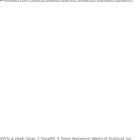
VISSLA High Seas 2 Stealth 3.2mm Neopren Wetsuit Fullsuit no