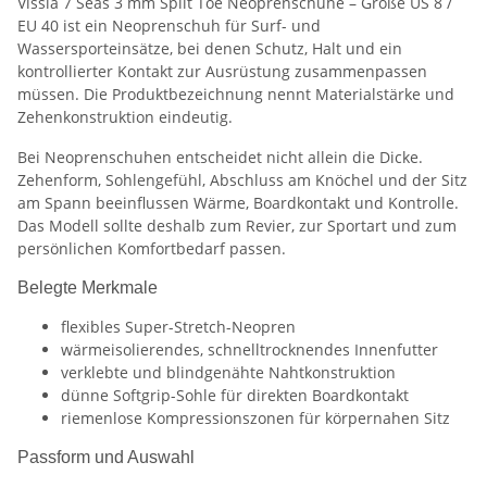
Vissla 7 Seas 3 mm Split Toe Neoprenschuhe – Größe US 8 /
EU 40 ist ein Neoprenschuh für Surf- und
Wassersporteinsätze, bei denen Schutz, Halt und ein
kontrollierter Kontakt zur Ausrüstung zusammenpassen
müssen. Die Produktbezeichnung nennt Materialstärke und
Zehenkonstruktion eindeutig.
Bei Neoprenschuhen entscheidet nicht allein die Dicke.
Zehenform, Sohlengefühl, Abschluss am Knöchel und der Sitz
am Spann beeinflussen Wärme, Boardkontakt und Kontrolle.
Das Modell sollte deshalb zum Revier, zur Sportart und zum
persönlichen Komfortbedarf passen.
Belegte Merkmale
flexibles Super-Stretch-Neopren
wärmeisolierendes, schnelltrocknendes Innenfutter
verklebte und blindgenähte Nahtkonstruktion
dünne Softgrip-Sohle für direkten Boardkontakt
riemenlose Kompressionszonen für körpernahen Sitz
Passform und Auswahl