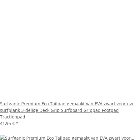
Surfganic Premium Eco Tailpad gemaakt van EVA zwart voor uw
surfplank 3-delige Deck Grip Surfboard Grippad Footpad
Tractionpad
41,95 €
*