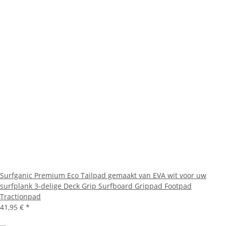
Surfganic Premium Eco Tailpad gemaakt van EVA wit voor uw
surfplank 3-delige Deck Grip Surfboard Grippad Footpad
Tractionpad
41,95 €
*