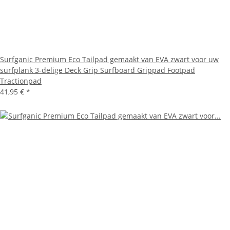
Surfganic Premium Eco Tailpad gemaakt van EVA zwart voor uw
surfplank 3-delige Deck Grip Surfboard Grippad Footpad
Tractionpad
41,95 €
*