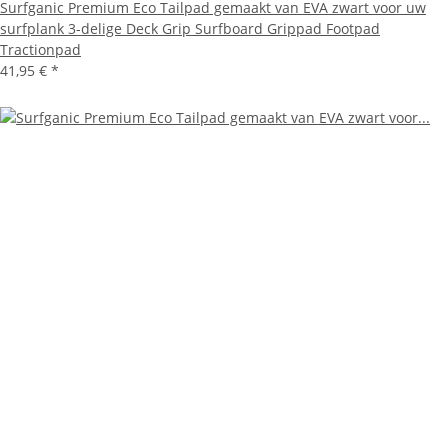
Surfganic Premium Eco Tailpad gemaakt van EVA zwart voor uw
surfplank 3-delige Deck Grip Surfboard Grippad Footpad
Tractionpad
41,95 €
*