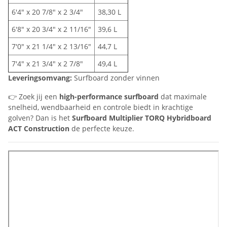
6'4" x 20 7/8" x 2 3/4"
38,30 L
6'8" x 20 3/4" x 2 11/16"
39,6 L
7'0" x 21 1/4" x 2 13/16"
44,7 L
7'4" x 21 3/4" x 2 7/8"
49,4 L
Leveringsomvang:
Surfboard zonder vinnen
👉 Zoek jij een
high-performance surfboard
dat maximale
snelheid, wendbaarheid en controle biedt in krachtige
golven? Dan is het
Surfboard Multiplier TORQ Hybridboard
ACT Construction
de perfecte keuze.