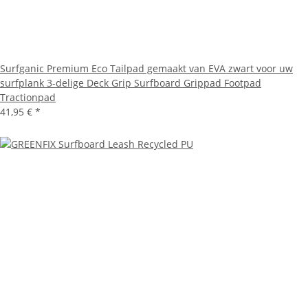
Surfganic Premium Eco Tailpad gemaakt van EVA zwart voor uw
surfplank 3-delige Deck Grip Surfboard Grippad Footpad
Tractionpad
41,95 €
*