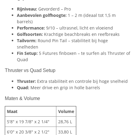
Rijniveau:
Gevorderd – Pro
Aanbevolen golfhoogte:
1 – 2 m (ideaal tot 1,5 m
barrels)
Performance:
9/10 – ultrasnel, licht en vloeiend
Golfsoorten:
Krachtige beachbreaks en reefbreaks
Tailvorm:
Round Pin Tail – stabiliteit bij hoge
snelheden
Fin Setup:
5 Futures finboxen – te surfen als Thruster of
Quad
Thruster vs Quad Setup
Thruster:
Extra stabiliteit en controle bij hoge snelheid
Quad:
Meer drive en grip in holle barrels
Maten & Volume
Maat
Volume
5'8" x 19 7/8" x 2 1/4"
28,76 L
6'0" x 20 3/8" x 2 1/2"
33,80 L