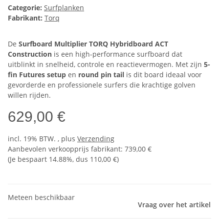
Categorie:
Surfplanken
Fabrikant:
Torq
De
Surfboard Multiplier TORQ Hybridboard ACT
Construction
is een high-performance surfboard dat
uitblinkt in snelheid, controle en reactievermogen. Met zijn
5-
fin Futures setup
en
round pin tail
is dit board ideaal voor
gevorderde en professionele surfers die krachtige golven
willen rijden.
629,00 €
incl. 19% BTW. , plus
Verzending
Aanbevolen verkoopprijs fabrikant
:
739,00 €
(Je bespaart
14.88%
, dus
110,00 €
)
Meteen beschikbaar
Vraag over het artikel