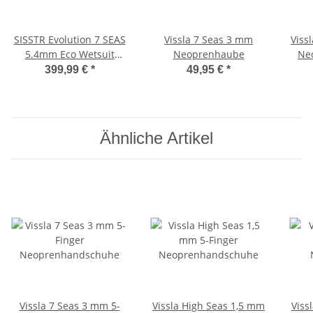
SISSTR Evolution 7 SEAS
Vissla 7 Seas 3 mm
Viss
5.4mm Eco Wetsuit
Neoprenhaube
Ne
Chest Zip Neopren
399,99 €
*
49,95 €
*
Haube Frauen Fullsuit
schwarz
Ähnliche Artikel
Vissla 7 Seas 3 mm 5-
Vissla High Seas 1,5 mm
Viss