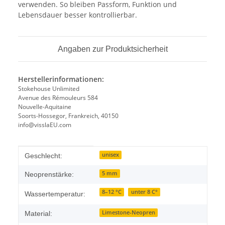
verwenden. So bleiben Passform, Funktion und
Lebensdauer besser kontrollierbar.
Angaben zur Produktsicherheit
Herstellerinformationen:
Stokehouse Unlimited
Avenue des Rémouleurs 584
Nouvelle-Aquitaine
Soorts-Hossegor, Frankreich, 40150
info@visslaEU.com
Produkteigenschaft
Wert
unisex
Geschlecht:
5 mm
Neoprenstärke:
8–12 °C
unter 8 C°
Wassertemperatur:
Limestone-Neopren
Material: