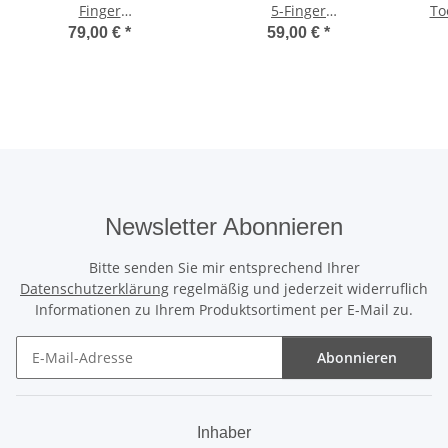
Finger
5-Finger
To
Neoprenhandschuhe
Neoprenhandschuhe
79,00 €
*
59,00 €
*
Newsletter Abonnieren
Bitte senden Sie mir entsprechend Ihrer
Datenschutzerklärung
regelmäßig und jederzeit widerruflich
Informationen zu Ihrem Produktsortiment per E-Mail zu.
Abonnieren
Newsletter Abonnieren
Inhaber